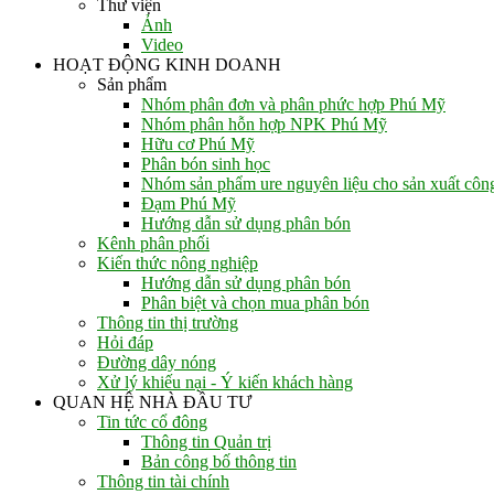
Thư viện
Ảnh
Video
HOẠT ĐỘNG KINH DOANH
Sản phẩm
Nhóm phân đơn và phân phức hợp Phú Mỹ
Nhóm phân hỗn hợp NPK Phú Mỹ
Hữu cơ Phú Mỹ
Phân bón sinh học
Nhóm sản phẩm ure nguyên liệu cho sản xuất côn
Đạm Phú Mỹ
Hướng dẫn sử dụng phân bón
Kênh phân phối
Kiến thức nông nghiệp
Hướng dẫn sử dụng phân bón
Phân biệt và chọn mua phân bón
Thông tin thị trường
Hỏi đáp
Đường dây nóng
Xử lý khiếu nại - Ý kiến khách hàng
QUAN HỆ NHÀ ĐẦU TƯ
Tin tức cổ đông
Thông tin Quản trị
Bản công bố thông tin
Thông tin tài chính