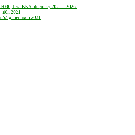
n HĐQT và BKS nhiệm kỳ 2021 – 2026.
 niên 2021
thường niên năm 2021