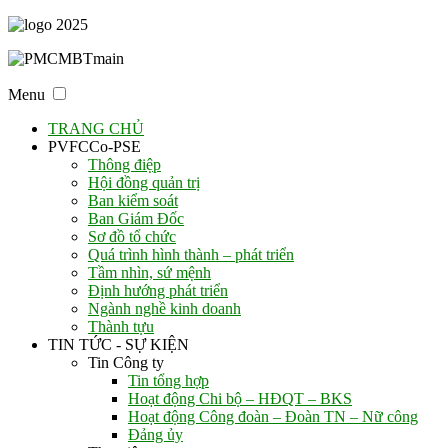
Menu
TRANG CHỦ
PVFCCo-PSE
Thông điệp
Hội đồng quản trị
Ban kiểm soát
Ban Giám Đốc
Sơ đồ tổ chức
Quá trình hình thành – phát triển
Tầm nhìn, sứ mệnh
Định hướng phát triển
Ngành nghề kinh doanh
Thành tựu
TIN TỨC - SỰ KIỆN
Tin Công ty
Tin tổng hợp
Hoạt động Chi bộ – HĐQT – BKS
Hoạt động Công đoàn – Đoàn TN – Nữ công
Đảng ủy