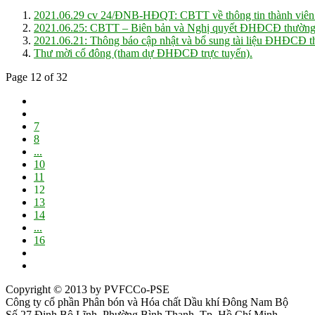
2021.06.29 cv 24/ĐNB-HĐQT: CBTT về thông tin thành viê
2021.06.25: CBTT – Biên bản và Nghị quyết ĐHĐCĐ thường
2021.06.21: Thông báo cập nhật và bổ sung tài liệu ĐHĐCĐ 
Thư mời cổ đông (tham dự ĐHĐCĐ trực tuyến).
Page 12 of 32
7
8
...
10
11
12
13
14
...
16
Copyright © 2013 by PVFCCo-PSE
Công ty cổ phần Phân bón và Hóa chất Dầu khí Đông Nam Bộ
Số 27 Đinh Bộ Lĩnh, Phường Bình Thạnh, Tp. Hồ Chí Minh