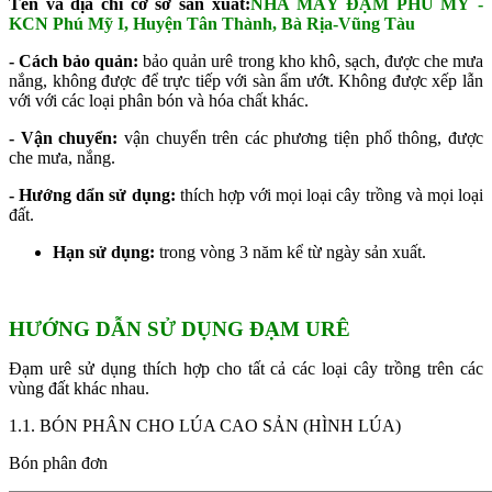
Tên và địa chỉ cơ sở sản xuất:
NHÀ MÁY ĐẠM PHÚ MỸ -
KCN Phú Mỹ I, Huyện Tân Thành, Bà Rịa-Vũng Tàu
- Cách bảo quản:
bảo quản urê trong kho khô, sạch, được che mưa
nắng, không được để trực tiếp với sàn ẩm ướt. Không được xếp lẫn
với với các loại phân bón và hóa chất khác.
- Vận chuyển:
vận chuyển trên các phương tiện phổ thông, được
che mưa, nắng.
- Hướng dẩn sử dụng:
thích hợp với mọi loại cây trồng và mọi loại
đất.
Hạn sử dụng:
trong vòng 3 năm kể từ ngày sản xuất.
HƯỚNG DẪN SỬ DỤNG ĐẠM URÊ
Đạm urê sử dụng thích hợp cho tất cả các loại cây trồng trên các
vùng đất khác nhau.
1.1. BÓN PHÂN CHO LÚA CAO SẢN (HÌNH LÚA)
Bón phân đơn