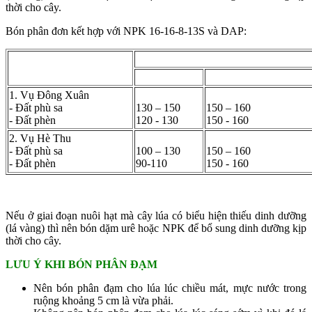
thời cho cây.
Bón phân đơn kết hợp với NPK 16-16-8-13S và DAP:
Lượng phân bón (kg/ha)
Mùa vụ/Loại đất
Urê
NPK 16-16-8-13S
1. Vụ Đông Xuân
- Đất phù sa
130 – 150
150 – 160
- Đất phèn
120 - 130
150 - 160
2. Vụ Hè Thu
- Đất phù sa
100 – 130
150 – 160
- Đất phèn
90-110
150 - 160
Nếu ở giai đoạn nuôi hạt mà cây lúa có biểu hiện thiếu dinh dưỡng
(lá vàng) thì nên bón dặm urê hoặc NPK để bổ sung dinh dưỡng kịp
thời cho cây.
LƯU Ý KHI BÓN PHÂN ĐẠM
Nên bón phân đạm cho lúa lúc chiều mát, mực nước trong
ruộng khoảng 5 cm là vừa phải.