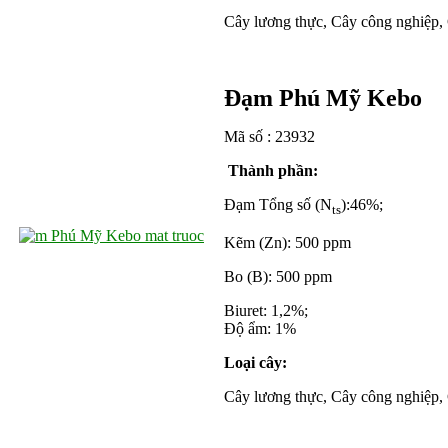
Cây lương thực, Cây công nghiệp, 
Đạm
Ph
ú
Mỹ
Kebo
M
ã số : 23932
Thành phần:
Đạm Tổng số (N
):46%;
ts
Kẽm (Zn): 500 ppm
Bo (B): 500 ppm
Biuret: 1,2%;
Độ ẩm: 1%
Loại cây:
Cây lương thực, Cây công nghiệp, 