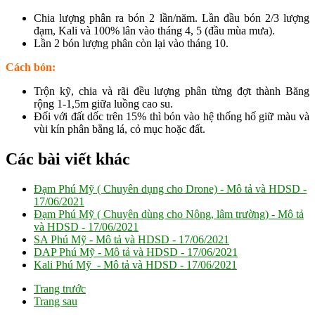
Chia lượng phân ra bón 2 lần/năm. Lần đầu bón 2/3 lượng
đạm, Kali và 100% lân vào tháng 4, 5 (đầu mùa mưa).
Lần 2 bón lượng phân còn lại vào tháng 10.
Cách bón:
Trộn kỹ, chia và rãi đều lượng phân từng đợt thành Băng
rộng 1-1,5m giữa luồng cao su.
Đối với đất dốc trên 15% thì bón vào hệ thống hố giữ màu và
vùi kín phân bằng lá, cỏ mục hoặc đất.
Các bài viết khác
Đạm Phú Mỹ ( Chuyên dụng cho Drone) - Mô tả và HDSD -
17/06/2021
Đạm Phú Mỹ ( Chuyên dùng cho Nông, lâm trường) - Mô tả
và HDSD -
17/06/2021
SA Phú Mỹ - Mô tả và HDSD -
17/06/2021
DAP Phú Mỹ - Mô tả và HDSD -
17/06/2021
Kali Phú Mỹ - Mô tả và HDSD -
17/06/2021
Trang trước
Trang sau