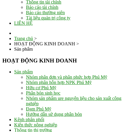
Thông tin tài chính
Báo cáo tài chính
Báo cáo thường niên
Tài liệu quản trị công ty
LIÊN HỆ
Trang chủ
>
HOẠT ĐỘNG KINH DOANH
>
Sản phẩm
HOẠT ĐỘNG KINH DOANH
Sản phẩm
Nhóm phân đơn và phân phức hợp Phú Mỹ
Nhóm phân hỗn hợp NPK Phú Mỹ
Hữu cơ Phú Mỹ
Phân bón sinh học
Nhóm sản phẩm ure nguyên liệu cho sản xuất công
nghiệp
Đạm Phú Mỹ
Hướng dẫn sử dụng phân bón
Kênh phân phối
Kiến thức nông nghiệp
Thông tin thị trường