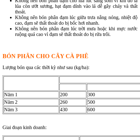
Không nên bón phân đạm cho lúa lúc sáng sớm vì khi đó lá
lúa còn ướt sương, hạt đạm dính vào lá dễ gây cháy và thất
thoát.
Không nên bón phân đạm lúc giữa trưa nắng nóng, nhiệt độ
cao, đạm sẽ thất thoát do bị bốc hơi nhanh.
Không nên bón phân đạm lúc trời mưa hoặc khi mực nước
ruộng quá cao vì đạm sẽ thất thoát do bị rửa trôi.
BÓN PHÂN CHO CÂY CÀ PHÊ
Lượng bón qua các thời kỳ như sau (kg/ha):
Lượng phân bón (kg/ha)
Tuổi cây
Urê
Lân nung chảy
Năm 1
200
300
Năm 2
260
500
Năm 3
430
600
Giai đoạn kinh doanh:
Lượng phân bón (kg/ha)