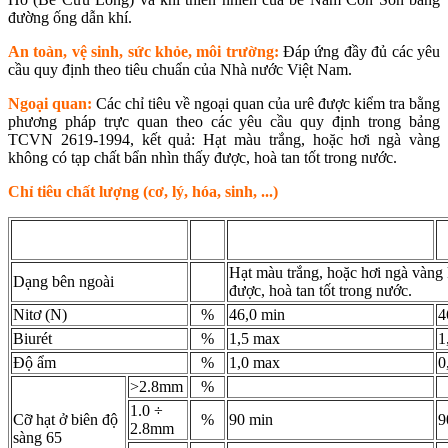
đường ống dẫn khí.
An toàn, vệ sinh, sức khỏe, môi trường:
Đáp ứng đầy đủ các yêu
cầu quy định theo tiêu chuẩn của Nhà nước Việt Nam.
Ngoại quan:
Các chỉ tiêu về ngoại quan của urê được kiểm tra bằng
phương pháp trực quan theo các yêu cầu quy định trong bảng
TCVN 2619-1994, kết quả: Hạt màu trắng, hoặc hơi ngà vàng
không có tạp chất bẩn nhìn thấy được, hoà tan tốt trong nước.
Chỉ tiêu chất lượng (cơ, lý, hóa, sinh, ...)
Đơn
Tên chỉ tiêu
TCVN 2619-1994
T
vị
Hạt màu trắng, hoặc hơi ngà vàng 
Dạng bên ngoài
được, hoà tan tốt trong nước.
Nitơ (N)
%
46,0 min
4
Biurét
%
1,5 max
1
Độ ẩm
%
1,0 max
0
>2.8mm
%
1.0 ÷
Cỡ hạt ở biên độ
%
90 min
9
2.8mm
sàng 65