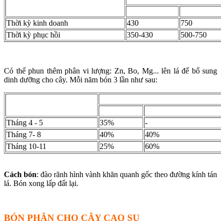
Tuổi cây
Urê
Lân nung ch
Thời kỳ kinh doanh
430
750
Thời kỳ phục hồi
350-430
500-750
Có thể phun thêm phân vi lượng: Zn, Bo, Mg... lên lá để bổ sung
dinh dưỡng cho cây. Mỗi năm bón 3 lần như sau:
Tỉ lệ bón vào các tháng trong năm (%)
Thời gian bón
Urê
Lân nung chảy
Tháng 4 - 5
35%
-
Tháng 7- 8
40%
40%
Tháng 10-11
25%
60%
Cách bón
: đào rãnh hình vành khăn quanh gốc theo đường kính tán
lá. Bón xong lấp đất lại.
BÓN PHÂN CHO CÂY CAO SU