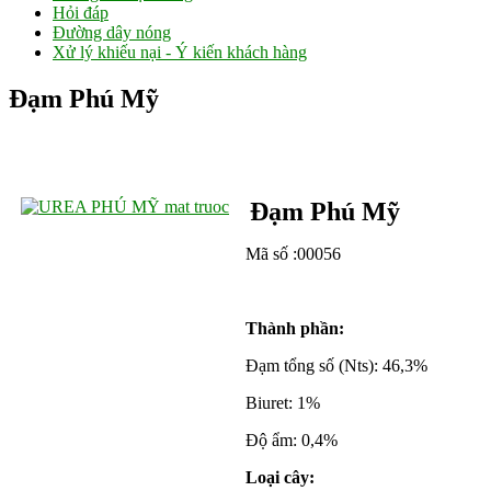
Hỏi đáp
Đường dây nóng
Xử lý khiếu nại - Ý kiến khách hàng
Đạm Phú Mỹ
Đạm
Ph
ú
Mỹ
M
ã số :00056
Thành phần:
Đạm tổng số (Nts): 46,3%
Biuret: 1%
Độ ẩm: 0,4%
Loại cây: