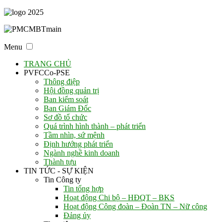
Menu
TRANG CHỦ
PVFCCo-PSE
Thông điệp
Hội đồng quản trị
Ban kiểm soát
Ban Giám Đốc
Sơ đồ tổ chức
Quá trình hình thành – phát triển
Tầm nhìn, sứ mệnh
Định hướng phát triển
Ngành nghề kinh doanh
Thành tựu
TIN TỨC - SỰ KIỆN
Tin Công ty
Tin tổng hợp
Hoạt động Chi bộ – HĐQT – BKS
Hoạt động Công đoàn – Đoàn TN – Nữ công
Đảng ủy