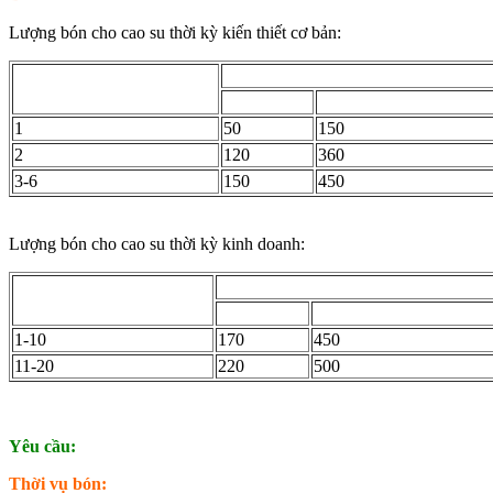
Lượng bón cho cao su thời kỳ kiến thiết cơ bản:
Lượng phân bón (kg/ha)
Năm tuổi
Urê
Lân nung chảy
1
50
150
2
120
360
3-6
150
450
Lượng bón cho cao su thời kỳ kinh doanh:
Lượng phân bón (kg/ha)
Năm cạo
Urê
Lân nung chảy
1-10
170
450
11-20
220
500
Yêu cầu:
Thời vụ bón: