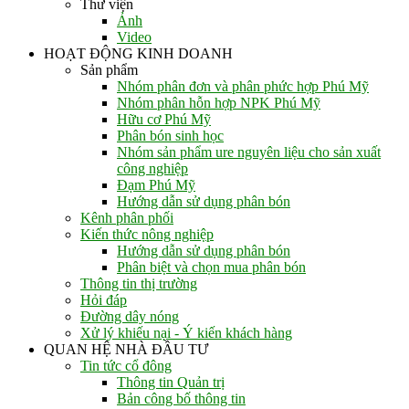
Thư viện
Ảnh
Video
HOẠT ĐỘNG KINH DOANH
Sản phẩm
Nhóm phân đơn và phân phức hợp Phú Mỹ
Nhóm phân hỗn hợp NPK Phú Mỹ
Hữu cơ Phú Mỹ
Phân bón sinh học
Nhóm sản phẩm ure nguyên liệu cho sản xuất
công nghiệp
Đạm Phú Mỹ
Hướng dẫn sử dụng phân bón
Kênh phân phối
Kiến thức nông nghiệp
Hướng dẫn sử dụng phân bón
Phân biệt và chọn mua phân bón
Thông tin thị trường
Hỏi đáp
Đường dây nóng
Xử lý khiếu nại - Ý kiến khách hàng
QUAN HỆ NHÀ ĐẦU TƯ
Tin tức cổ đông
Thông tin Quản trị
Bản công bố thông tin