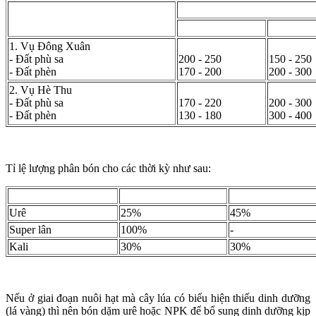
Lượng phân bón (kg/ha)
Mùa vụ/Loại đất
Urê
Super lân
1. Vụ Đông Xuân
- Đất phù sa
200 - 250
150 - 250
- Đất phèn
170 - 200
200 - 300
2. Vụ Hè Thu
- Đất phù sa
170 - 220
200 - 300
- Đất phèn
130 - 180
300 - 400
Tỉ lệ lượng phân bón cho các thời kỳ như sau:
7-10NSS
20-25NSS
Urê
25%
45%
Super lân
100%
-
Kali
30%
30%
Nếu ở giai đoạn nuôi hạt mà cây lúa có biểu hiện thiếu dinh dưỡng
(lá vàng) thì nên bón dặm urê hoặc NPK để bổ sung dinh dưỡng kịp