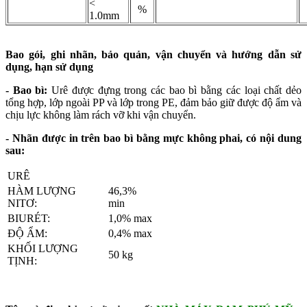
<
%
1.0mm
Bao gói, ghi nhãn, bảo quản, vận chuyển và hướng dẫn sử
dụng, hạn sử dụng
- Bao bì:
Urê được đựng trong các bao bì bằng các loại chất dẻo
tổng hợp, lớp ngoài PP và lớp trong PE, đảm bảo giữ được độ ẩm và
chịu lực không làm rách vỡ khi vận chuyển.
- Nhãn được in trên bao bì bằng mực không phai, có nội dung
sau:
URÊ
HÀM LƯỢNG
46,3%
NITƠ:
min
BIURÉT:
1,0% max
ĐỘ ẨM:
0,4% max
KHỐI LƯỢNG
50 kg
TỊNH: