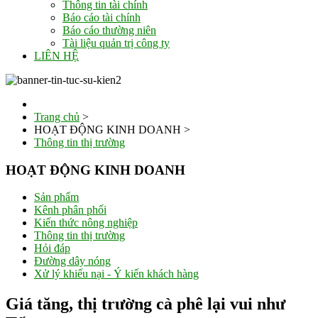
Thông tin tài chính
Báo cáo tài chính
Báo cáo thường niên
Tài liệu quản trị công ty
LIÊN HỆ
Trang chủ
>
HOẠT ĐỘNG KINH DOANH
>
Thông tin thị trường
HOẠT ĐỘNG KINH DOANH
Sản phẩm
Kênh phân phối
Kiến thức nông nghiệp
Thông tin thị trường
Hỏi đáp
Đường dây nóng
Xử lý khiếu nại - Ý kiến khách hàng
Giá tăng, thị trường cà phê lại vui như