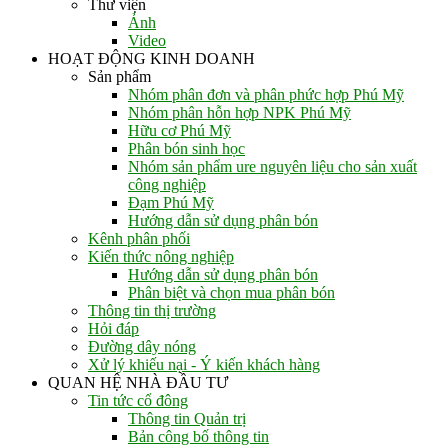
Thư viện
Ảnh
Video
HOẠT ĐỘNG KINH DOANH
Sản phẩm
Nhóm phân đơn và phân phức hợp Phú Mỹ
Nhóm phân hỗn hợp NPK Phú Mỹ
Hữu cơ Phú Mỹ
Phân bón sinh học
Nhóm sản phẩm ure nguyên liệu cho sản xuất
công nghiệp
Đạm Phú Mỹ
Hướng dẫn sử dụng phân bón
Kênh phân phối
Kiến thức nông nghiệp
Hướng dẫn sử dụng phân bón
Phân biệt và chọn mua phân bón
Thông tin thị trường
Hỏi đáp
Đường dây nóng
Xử lý khiếu nại - Ý kiến khách hàng
QUAN HỆ NHÀ ĐẦU TƯ
Tin tức cổ đông
Thông tin Quản trị
Bản công bố thông tin