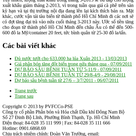
xuất khẩu giảm tháng 2-2013, vì trong tuần qua giá cà phê trên sàn
kỳ hạn và tại thị trường nội địa đang lên lại kích thích bán ra. Mặt
khác, cước vận tải tàu biển từ thành phố Hồ Chí Minh đi các nơi sẽ
có đợt tăng đại trà vào nửa cuối tháng 3-2013 này. Ước số tiền tăng
cho đoạn từ thành phố Hồ Chí Minh đến châu Âu có thể đến 500-
600 đô la Mỹ/container 20 feet, tức bình quân từ 25-30 đô la/tấn.
Các bài viết khác
Đủ nước tưới cho 633.000 ha lúa Xuân 2013 -
13/03/2013
Giá phân bón tăng đột biến trong nửa tháng qua -
07/09/2011
DỰ BÁO SÂU BỆNH TUẦN TỪ 5-11/9 -
07/09/2011
DỰ BÁO SÂU BỆNH TUẦN TỪ 29/8-4/9 -
29/08/2011
Dự báo sâu bệnh tuần từ 27/6 – 3/7/2011 -
06/07/2011
Trang trước
Trang sau
Copyright © 2013 by PVFCCo-PSE
Công ty cổ phần Phân bón và Hóa chất Dầu khí Đông Nam Bộ
Số 27 Đinh Bộ Lĩnh, Phường Bình Thạnh, Tp. Hồ Chí Minh
Điện thoại: 84-028 35 111 999 | Fax: 84-028 35 111 666
Hotline: 0901.6868.69
Chịu trách nhiệm chính: Đoàn Văn Trường, email: