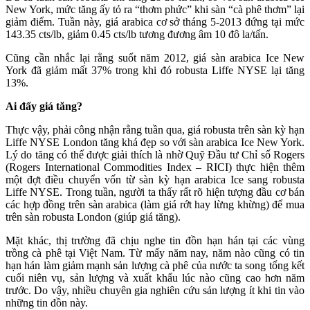
New York, mức tăng ấy tỏ ra “thơm phức” khi sàn “cà phê thơm” lại
giảm điểm. Tuần này, giá arabica cơ sở tháng 5-2013 đứng tại mức
143.35 cts/lb, giảm 0.45 cts/lb tương đương âm 10 đô la/tấn.
Cũng cần nhắc lại rằng suốt năm 2012, giá sàn arabica Ice New
York đã giảm mất 37% trong khi đó robusta Liffe NYSE lại tăng
13%.
Ai đẩy giá tăng?
Thực vậy, phải công nhận rằng tuần qua, giá robusta trên sàn kỳ hạn
Liffe NYSE London tăng khá đẹp so với sàn arabica Ice New York.
Lý do tăng có thể được giải thích là nhờ Quỹ Đầu tư Chỉ số Rogers
(Rogers International Commodities Index – RICI) thực hiện thêm
một đợt điều chuyển vốn từ sàn kỳ hạn arabica Ice sang robusta
Liffe NYSE. Trong tuần, người ta thấy rất rõ hiện tượng đầu cơ bán
các hợp đồng trên sàn arabica (làm giá rớt hay lừng khừng) để mua
trên sàn robusta London (giúp giá tăng).
Mặt khác, thị trường đã chịu nghe tin đồn hạn hán tại các vùng
trồng cà phê tại Việt Nam. Từ mấy năm nay, năm nào cũng có tin
hạn hán làm giảm mạnh sản lượng cà phê của nước ta song tổng kết
cuối niên vụ, sản lượng và xuất khẩu lúc nào cũng cao hơn năm
trước. Do vậy, nhiều chuyên gia nghiên cứu sản lượng ít khi tin vào
những tin đồn này.