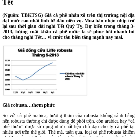
Tết
(Nguồn: TBKTSG) Giá cà phê nhân xô trên thị trường nội địa
đạt mức cao nhất tính từ đầu niên vụ. Mua bán nhộn nhịp trở
lại sau thời gian dài nghỉ Tết Quý Tỵ. Dự kiến trong tháng 3-
2013, lượng xuất khẩu cà phê nước ta sẽ phục hồi nhanh bù
cho tháng nghỉ Tết… vì cước tàu biển tăng mạnh nay mai.
Giá robusta…thơm phức
So với cà phê arabica, hương thơm của robusta không sánh bằng
nên robusta thường chỉ được dùng để phối trộn, còn arabica hay “cà
phê thơm” được sử dụng như chất liệu chủ đạo cho ly cà phê tại
nhiều nơi trên thế giới. Thế mà, tuần qua, loại cà phê robusta khiêm