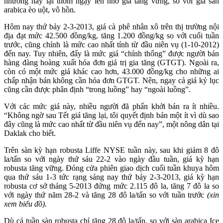
nhường này lại thơm ngậy lên nhờ giá tăng vững, so với giá sàn
arabica èo uột, vô hồn.
Hôm nay thứ bảy 2-3-2013, giá cà phê nhân xô trên thị trường nội
địa đạt mức 42.500 đồng/kg, tăng 1.200 đồng/kg so với cuối tuần
trước, cũng chính là mức cao nhất tính từ đầu niên vụ (1-10-2012)
đến nay. Tuy nhiên, đấy là mức giá “chính thống” được người bán
hàng đàng hoàng xuất hóa đơn giá trị gia tăng (GTGT). Ngoài ra,
còn có một mức giá khác cao hơn, 43.000 đồng/kg cho những ai
chấp nhận bán không cần hóa đơn GTGT. Nên, ngay cả giá kỷ lục
cũng cần được phân định “trong luồng” hay “ngoài luồng”.
Với các mức giá này, nhiều người đã phấn khởi bán ra ít nhiều.
“Không ngờ sau Tết giá tăng lại, tôi quyết định bán một ít vì dù sao
đây cũng là mức cao nhất từ đầu niên vụ đến nay”, một nông dân tại
Daklak cho biết.
Trên sàn kỳ hạn robusta Liffe NYSE tuần này, sau khi giảm 8 đô
la/tấn so với ngày thứ sáu 22-2 vào ngày đầu tuần, giá kỳ hạn
robusta tăng vững. Đóng cửa phiên giao dịch cuối tuần khuya hôm
qua thứ sáu 1-3 tức rạng sáng nay thứ bảy 2-3-2013, giá kỳ hạn
robusta cơ sở tháng 5-2013 đứng mức 2.115 đô la, tăng 7 đô la so
với ngày thứ năm 28-2 và tăng 28 đô la/tấn so với tuần trước
(xin
xem biểu đồ).
Dù cả tuần sàn robusta chỉ tăng 28 đô la/tấn, so với sàn arabica Ice