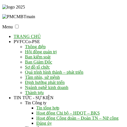
Menu
TRANG CHỦ
PVFCCo-PSE
Thông điệp
Hội đồng quản trị
Ban kiểm soát
Ban Giám Đốc
Sơ đồ tổ chức
Quá trình hình thành – phát triển
Tầm nhìn, sứ mệnh
Định hướng phát triển
Ngành nghề kinh doanh
Thành tựu
TIN TỨC - SỰ KIỆN
Tin Công ty
Tin tổng hợp
Hoạt động Chi bộ – HĐQT – BKS
Hoạt động Công đoàn – Đoàn TN – Nữ công
Đảng ủy