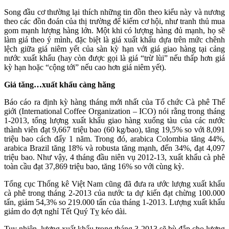
Song đầu cơ thường lại thích những tin đồn theo kiểu này và nương
theo các đồn đoán của thị trường để kiếm cơ hội, như tranh thủ mua
gom mạnh lượng hàng lớn. Một khi có lượng hàng đủ mạnh, họ sẽ
làm giá theo ý mình, đặc biệt là giá xuất khẩu dựa trên mức chênh
lệch giữa giá niêm yết của sàn kỳ hạn với giá giao hàng tại cảng
nước xuất khẩu (hay còn được gọi là giá “trừ lùi” nếu thấp hơn giá
kỳ hạn hoặc “cộng tới” nếu cao hơn giá niêm yết).
Giá tăng…xuất khẩu càng hăng
Báo cáo ra định kỳ hàng tháng mới nhất của Tổ chức Cà phê Thế
giới (International Coffee Organization – ICO) nói rằng trong tháng
1-2013, tổng lượng xuất khẩu giao hàng xuống tàu của các nước
thành viên đạt 9,667 triệu bao (60 kg/bao), tăng 19,5% so với 8,091
triệu bao cách đấy 1 năm. Trong đó, arabica Colombia tăng 44%,
arabica Brazil tăng 18% và robusta tăng mạnh, đến 34%, đạt 4,097
triệu bao. Như vậy, 4 tháng đầu niên vụ 2012-13, xuất khẩu cà phê
toàn cầu đạt 37,869 triệu bao, tăng 16% so với cùng kỳ.
Tổng cục Thống kê Việt Nam cũng đã đưa ra ước lượng xuất khẩu
cà phê trong tháng 2-2013 của nước ta dự kiến đạt chừng 100.000
tấn, giảm 54,3% so 219.000 tấn của tháng 1-2013. Lượng xuất khẩu
giảm do đợt nghỉ Tết Quý Tỵ kéo dài.
Tuy nhiên, lượng xuất khẩu trong tháng 3-2013 sẽ bù đắp cho lượng