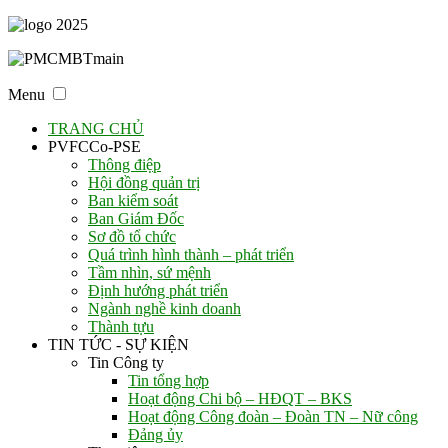
Menu
TRANG CHỦ
PVFCCo-PSE
Thông điệp
Hội đồng quản trị
Ban kiểm soát
Ban Giám Đốc
Sơ đồ tổ chức
Quá trình hình thành – phát triển
Tầm nhìn, sứ mệnh
Định hướng phát triển
Ngành nghề kinh doanh
Thành tựu
TIN TỨC - SỰ KIỆN
Tin Công ty
Tin tổng hợp
Hoạt động Chi bộ – HĐQT – BKS
Hoạt động Công đoàn – Đoàn TN – Nữ công
Đảng ủy