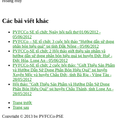
Hoàng Huy
Các bài viết khác
PVFCCo SE tổ chức Ngày hội tuổi thơ 01/06/2012 -
05/06/2012
PVFCCo – SE tổ chức 3 cuộc hội thảo “Hướng dẫn sử dụng
phân bón hiệu quả” tại tỉnh Đắk Nông -
05/06/2012
PVFCCo-SE tổ chức 2 Hội thảo giới thiệu sản phẩm và
hướng dẫn sử dụng phân bón hiệu quả tại huyện Đức Huệ -
Đức Hòa, Long An -
05/06/2012
PVFCCo-SE tổ chức 2 cuộc hội thảo: "Giới Thiệu Sản Phẩm
và Hướng Dẫn Sử Dụng Phân Bón Hiệu Quả" tại huyện
Xuyên Mộc và huyện Châu Đức, tỉnh Bà Rịa - Vũng Tàu -
28/05/2012
Hội thảo: "Giới Thiệu Sản Phẩm và Hướng Dẫn Sử Dụng
Phân Bón Hiệu Quả" tại huyện Châu Thành, tỉnh Long An -
28/05/2012
Trang trước
Trang sau
Copyright © 2013 by PVFCCo-PSE