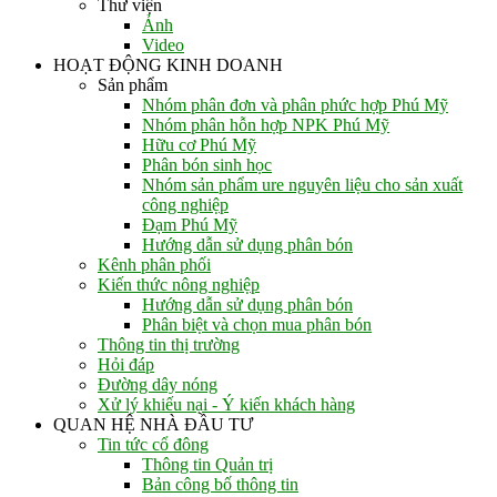
Thư viện
Ảnh
Video
HOẠT ĐỘNG KINH DOANH
Sản phẩm
Nhóm phân đơn và phân phức hợp Phú Mỹ
Nhóm phân hỗn hợp NPK Phú Mỹ
Hữu cơ Phú Mỹ
Phân bón sinh học
Nhóm sản phẩm ure nguyên liệu cho sản xuất
công nghiệp
Đạm Phú Mỹ
Hướng dẫn sử dụng phân bón
Kênh phân phối
Kiến thức nông nghiệp
Hướng dẫn sử dụng phân bón
Phân biệt và chọn mua phân bón
Thông tin thị trường
Hỏi đáp
Đường dây nóng
Xử lý khiếu nại - Ý kiến khách hàng
QUAN HỆ NHÀ ĐẦU TƯ
Tin tức cổ đông
Thông tin Quản trị
Bản công bố thông tin