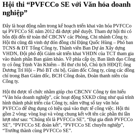
Hội thi “PVFCCo SE với Văn hóa doanh
nghiệp”
Đây là hoạt động nằm trong kế hoạch triển khai văn hóa PVFCCo
tại PVFCCo SE năm 2012 đã được phê duyệt. Tham dự hội thi có
bốn đội đến từ toàn thể CBCNV các Phòng, Chi nhánh Công ty.
Hội thi cũng đã vinh dự đón đồng chí Đặng Quốc Hùng – Phó ban
TCNS & ĐT Tổng Công ty, Thành viên Ban Dự án Xây dựng
VHDN, Đội phó đội Giám sát triển khai VHDN của TCT tham gia
vào thành phần Ban giám khảo. Về phía cấp ủy, Ban lãnh đạo Công
ty có ông Trịnh Văn Khiêm – Bí thư chi bộ, Chủ tịch HĐQT; ông
Dương Trí Hội – Phó BT chi bộ, Giám đốc Công ty, cùng các đồng
chí trong Ban Giám đốc, BCH Công đoàn, Đoàn thanh niên của
Công ty.
Hội thi được tổ chức nhằm giúp cho CBCNV Công ty tìm hiểu
“Văn hóa doanh nghiệp”, các hoạt động SXKD cũng như quá trình
hình thành phát triển của Công ty, nắm vững sổ tay văn hóa
PVFCCo để ứng dụng có hiệu quả vào thực tế công việc. Hội thi
gồm 2 vòng: vòng loại và vòng chung kết với tên các phần thi lần
lượt như sau: “Chúng tôi là PVFCCo SE”, “Đại gia đình PVFCCo
SE”, “PVFCCo SE đoàn kết”, “PVFCCo SE chuyên nghiệp”,
“Trưởng thành cùng PVFCCo SE”.