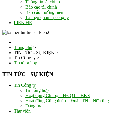
Thông tin tài chính
Báo cáo tài chính
Báo cáo thường niên
Tài liệu quản trị công ty
LIÊN HỆ
Trang chủ
>
TIN TỨC - SỰ KIỆN
>
Tin Công ty
>
Tin tổng hợp
TIN TỨC - SỰ KIỆN
Tin Công ty
Tin tổng hợp
Hoạt động Chi bộ – HĐQT – BKS
Hoạt động Công đoàn – Đoàn TN – Nữ công
Đảng ủy
Thư viện