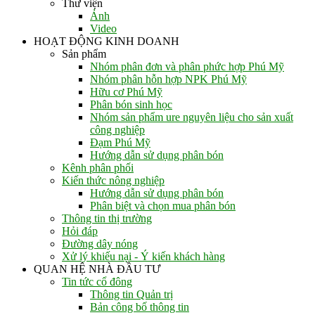
Thư viện
Ảnh
Video
HOẠT ĐỘNG KINH DOANH
Sản phẩm
Nhóm phân đơn và phân phức hợp Phú Mỹ
Nhóm phân hỗn hợp NPK Phú Mỹ
Hữu cơ Phú Mỹ
Phân bón sinh học
Nhóm sản phẩm ure nguyên liệu cho sản xuất
công nghiệp
Đạm Phú Mỹ
Hướng dẫn sử dụng phân bón
Kênh phân phối
Kiến thức nông nghiệp
Hướng dẫn sử dụng phân bón
Phân biệt và chọn mua phân bón
Thông tin thị trường
Hỏi đáp
Đường dây nóng
Xử lý khiếu nại - Ý kiến khách hàng
QUAN HỆ NHÀ ĐẦU TƯ
Tin tức cổ đông
Thông tin Quản trị
Bản công bố thông tin