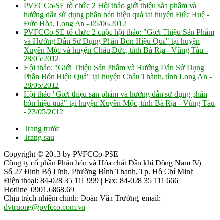
PVFCCo-SE tổ chức 2 Hội thảo giới thiệu sản phẩm và
hướng dẫn sử dụng phân bón hiệu quả tại huyện Đức Huệ -
Đức Hòa, Long An -
05/06/2012
PVFCCo-SE tổ chức 2 cuộc hội thảo: "Giới Thiệu Sản Phẩm
và Hướng Dẫn Sử Dụng Phân Bón Hiệu Quả" tại huyện
Xuyên Mộc và huyện Châu Đức, tỉnh Bà Rịa - Vũng Tàu -
28/05/2012
Hội thảo: "Giới Thiệu Sản Phẩm và Hướng Dẫn Sử Dụng
Phân Bón Hiệu Quả" tại huyện Châu Thành, tỉnh Long An -
28/05/2012
Hội thảo "Giới thiệu sản phẩm và hướng dẫn sử dụng phân
bón hiệu quả" tại huyện Xuyên Mộc, tỉnh Bà Rịa - Vũng Tàu
-
23/05/2012
Trang trước
Trang sau
Copyright © 2013 by PVFCCo-PSE
Công ty cổ phần Phân bón và Hóa chất Dầu khí Đông Nam Bộ
Số 27 Đinh Bộ Lĩnh, Phường Bình Thạnh, Tp. Hồ Chí Minh
Điện thoại: 84-028 35 111 999 | Fax: 84-028 35 111 666
Hotline: 0901.6868.69
Chịu trách nhiệm chính: Đoàn Văn Trường, email:
dvtruong@pvfcco.com.vn