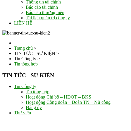
Thông tin tài chính
Báo cáo tài chính
Báo cáo thường niên
Tài liệu quản trị công ty
LIÊN HỆ
Trang chủ
>
TIN TỨC - SỰ KIỆN
>
Tin Công ty
>
Tin tổng hợp
TIN TỨC - SỰ KIỆN
Tin Công ty
Tin tổng hợp
Hoạt động Chi bộ – HĐQT – BKS
Hoạt động Công đoàn – Đoàn TN – Nữ công
Đảng ủy
Thư viện