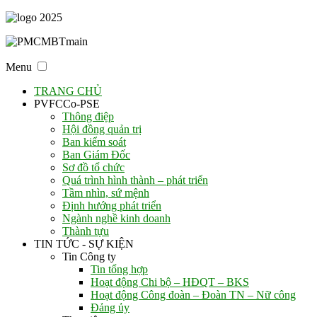
Menu
TRANG CHỦ
PVFCCo-PSE
Thông điệp
Hội đồng quản trị
Ban kiểm soát
Ban Giám Đốc
Sơ đồ tổ chức
Quá trình hình thành – phát triển
Tầm nhìn, sứ mệnh
Định hướng phát triển
Ngành nghề kinh doanh
Thành tựu
TIN TỨC - SỰ KIỆN
Tin Công ty
Tin tổng hợp
Hoạt động Chi bộ – HĐQT – BKS
Hoạt động Công đoàn – Đoàn TN – Nữ công
Đảng ủy