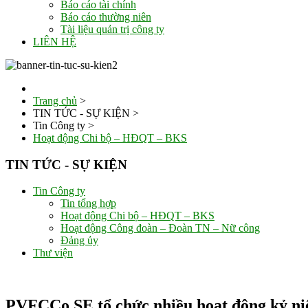
Báo cáo tài chính
Báo cáo thường niên
Tài liệu quản trị công ty
LIÊN HỆ
Trang chủ
>
TIN TỨC - SỰ KIỆN
>
Tin Công ty
>
Hoạt động Chi bộ – HĐQT – BKS
TIN TỨC - SỰ KIỆN
Tin Công ty
Tin tổng hợp
Hoạt động Chi bộ – HĐQT – BKS
Hoạt động Công đoàn – Đoàn TN – Nữ công
Đảng ủy
Thư viện
PVFCCo SE tổ chức nhiều hoạt động kỷ n