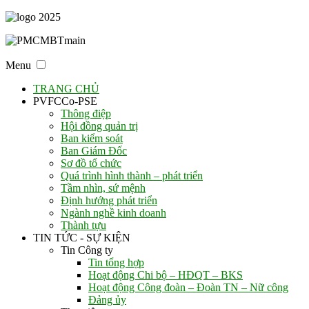
Menu
TRANG CHỦ
PVFCCo-PSE
Thông điệp
Hội đồng quản trị
Ban kiểm soát
Ban Giám Đốc
Sơ đồ tổ chức
Quá trình hình thành – phát triển
Tầm nhìn, sứ mệnh
Định hướng phát triển
Ngành nghề kinh doanh
Thành tựu
TIN TỨC - SỰ KIỆN
Tin Công ty
Tin tổng hợp
Hoạt động Chi bộ – HĐQT – BKS
Hoạt động Công đoàn – Đoàn TN – Nữ công
Đảng ủy