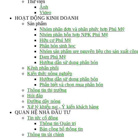
Thư viện
Ảnh
Video
HOẠT ĐỘNG KINH DOANH
Sản phẩm
Nhóm phân đơn và phân phức hợp Phú Mỹ
Nhóm phân hỗn hợp NPK Phú Mỹ
Hữu cơ Phú Mỹ
Phân bón sinh học
Nhóm sản phẩm ure nguyên liệu cho sản xuất côn
Đạm Phú Mỹ
Hướng dẫn sử dụng phân bón
Kênh phân phối
Kiến thức nông nghiệp
Hướng dẫn sử dụng phân bón
Phân biệt và chọn mua phân bón
Thông tin thị trường
Hỏi đáp
Đường dây nóng
Xử lý khiếu nại - Ý kiến khách hàng
QUAN HỆ NHÀ ĐẦU TƯ
Tin tức cổ đông
Thông tin Quản trị
Bản công bố thông tin
Thông tin tài chính