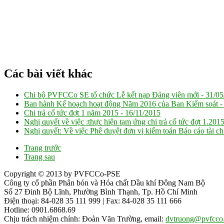
Các bài viết khác
Chi bộ PVFCCo SE tổ chức Lễ kết nạp Đảng viên mới -
31/05
Ban hành Kế hoạch hoạt động Năm 2016 của Ban Kiểm soát 
Chi trả cổ tức đợt 1 năm 2015 -
16/11/2015
Nghị quyết về việc :thực hiện tạm ứng chi trả cổ tức đợt 1.201
Nghị quyết: Về việc Phê duyệt đơn vị kiểm toán Báo cáo tài c
Trang trước
Trang sau
Copyright © 2013 by PVFCCo-PSE
Công ty cổ phần Phân bón và Hóa chất Dầu khí Đông Nam Bộ
Số 27 Đinh Bộ Lĩnh, Phường Bình Thạnh, Tp. Hồ Chí Minh
Điện thoại: 84-028 35 111 999 | Fax: 84-028 35 111 666
Hotline: 0901.6868.69
Chịu trách nhiệm chính: Đoàn Văn Trường, email:
dvtruong@pvfcco