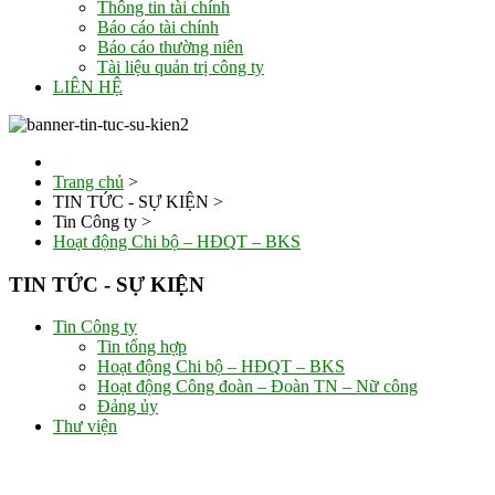
Thông tin tài chính
Báo cáo tài chính
Báo cáo thường niên
Tài liệu quản trị công ty
LIÊN HỆ
Trang chủ
>
TIN TỨC - SỰ KIỆN
>
Tin Công ty
>
Hoạt động Chi bộ – HĐQT – BKS
TIN TỨC - SỰ KIỆN
Tin Công ty
Tin tổng hợp
Hoạt động Chi bộ – HĐQT – BKS
Hoạt động Công đoàn – Đoàn TN – Nữ công
Đảng ủy
Thư viện