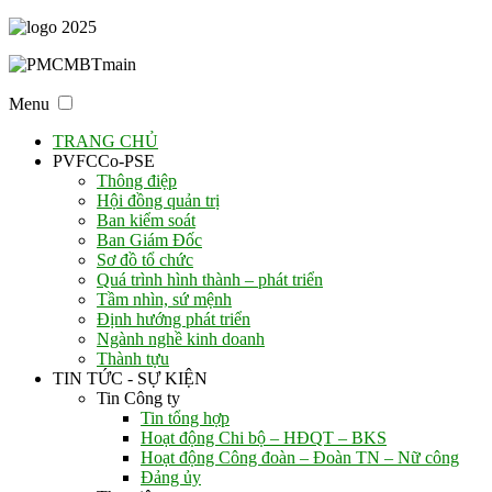
Menu
TRANG CHỦ
PVFCCo-PSE
Thông điệp
Hội đồng quản trị
Ban kiểm soát
Ban Giám Đốc
Sơ đồ tổ chức
Quá trình hình thành – phát triển
Tầm nhìn, sứ mệnh
Định hướng phát triển
Ngành nghề kinh doanh
Thành tựu
TIN TỨC - SỰ KIỆN
Tin Công ty
Tin tổng hợp
Hoạt động Chi bộ – HĐQT – BKS
Hoạt động Công đoàn – Đoàn TN – Nữ công
Đảng ủy