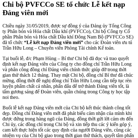
Chi bộ PVFCCo SE tổ chức Lễ kết nạp
Đảng viên mới
Chiều ngày 31/05/2019, được sự đồng ý của Đảng ủy Tổng Công
ty Phân bón và Hóa chất Dầu khí (PVFCCo), Chi bộ Công ty Cổ
phần Phân bón và Hóa chất Dầu khí Đông Nam Bộ (PVFCCo SE)
đã tổ chức
“Lễ kết nạp Đảng viên mới”
cho các Đoàn viên ưu tú
Trần Hữu Long – Chuyên viên Phòng Tài chính Kế toán.
Tại buổi lễ, đ/c Phạm Hùng – Bí thư Chi bộ đã đọc và trao quyết
định kết nạp Đảng viên của Công ty cho đồng chí Trần Hữu Long
và phân công đồng chí Đảng viên chính thức giúp đỡ trong thời
gian thử thách 12 tháng. Thay mặt Chi bộ, đồng chí Bí thư đã chúc
mừng, đồng thời đề nghị đồng chí Trần Hữu Long cần tiếp tục rèn
luyện phẩm chất cá nhân, phấn đấu để trở thành Đảng viên tốt, là
tấm gương sáng để Đoàn viên, quần chúng trong Công ty học tập
noi theo.
Buổi lễ kết nạp Đảng viên mới của Chi bộ kết thúc thành công tốt
đẹp. Đồng chí Đảng viên mới đã phát biểu cảm nhận của mình khi
được đứng trong hàng ngũ của Đảng, đồng thời gửi lời cám ơn đến
Chi ủy, các đồng chí trong Chi bộ và xin tiếp thu các ý kiến góp ý,
cam kết thực hiện tốt các quy định của người Đảng viên, cùng các
nhiệm vụ của Chi bộ giao trong thời gian thử thách, quyết tâm phấn