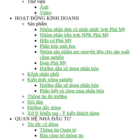
Thư viện
Ảnh
Video
HOẠT ĐỘNG KINH DOANH
Sản phẩm
Nhóm phân đơn và phân phức hợp Phú Mỹ
Nhóm phân hỗn hợp NPK Phú Mỹ
Hữu cơ Phú Mỹ
Phân bón sinh học
Nhóm sản phẩm ure nguyên liệu cho sản xuất
công nghiệp
Đạm Phú Mỹ
Hướng dẫn sử dụng phân bón
Kênh phân phối
Kiến thức nông nghiệp
Hướng dẫn sử dụng phân bón
Phân biệt và chọn mua phân bón
Thông tin thị trường
Hỏi đáp
Đường dây nóng
Xử lý khiếu nại - Ý kiến khách hàng
QUAN HỆ NHÀ ĐẦU TƯ
Tin tức cổ đông
Thông tin Quản trị
Bản công bố thông tin