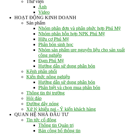
Thư viện
Ảnh
Video
HOẠT ĐỘNG KINH DOANH
Sản phẩm
Nhóm phân đơn và phân phức hợp Phú Mỹ
Nhóm phân hỗn hợp NPK Phú Mỹ
Hữu cơ Phú Mỹ
Phân bón sinh học
Nhóm sản phẩm ure nguyên liệu cho sản xuất
công nghiệp
Đạm Phú Mỹ
Hướng dẫn sử dụng phân bón
Kênh phân phối
Kiến thức nông nghiệp
Hướng dẫn sử dụng phân bón
Phân biệt và chọn mua phân bón
Thông tin thị trường
Hỏi đáp
Đường dây nóng
Xử lý khiếu nại - Ý kiến khách hàng
QUAN HỆ NHÀ ĐẦU TƯ
Tin tức cổ đông
Thông tin Quản trị
Bản công bố thông tin