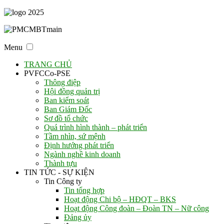
Menu
TRANG CHỦ
PVFCCo-PSE
Thông điệp
Hội đồng quản trị
Ban kiểm soát
Ban Giám Đốc
Sơ đồ tổ chức
Quá trình hình thành – phát triển
Tầm nhìn, sứ mệnh
Định hướng phát triển
Ngành nghề kinh doanh
Thành tựu
TIN TỨC - SỰ KIỆN
Tin Công ty
Tin tổng hợp
Hoạt động Chi bộ – HĐQT – BKS
Hoạt động Công đoàn – Đoàn TN – Nữ công
Đảng ủy