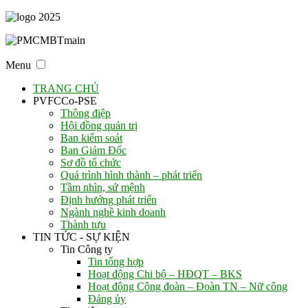
Menu
TRANG CHỦ
PVFCCo-PSE
Thông điệp
Hội đồng quản trị
Ban kiểm soát
Ban Giám Đốc
Sơ đồ tổ chức
Quá trình hình thành – phát triển
Tầm nhìn, sứ mệnh
Định hướng phát triển
Ngành nghề kinh doanh
Thành tựu
TIN TỨC - SỰ KIỆN
Tin Công ty
Tin tổng hợp
Hoạt động Chi bộ – HĐQT – BKS
Hoạt động Công đoàn – Đoàn TN – Nữ công
Đảng ủy