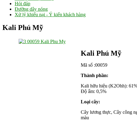
Hỏi đáp
Đường dây nóng
Xử lý khiếu nại - Ý kiến khách hàng
Kali Phú Mỹ
Kali Ph
ú
Mỹ
M
ã số :00059
Thành phần:
Kali hữu hiệu (K2Ohh): 61
Độ ẩm: 0,5%
Loại cây:
Cây lương thực, Cây công ngh
màu