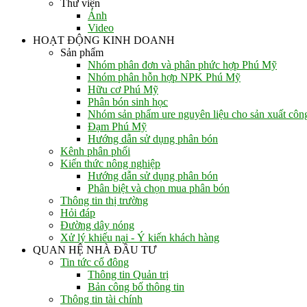
Thư viện
Ảnh
Video
HOẠT ĐỘNG KINH DOANH
Sản phẩm
Nhóm phân đơn và phân phức hợp Phú Mỹ
Nhóm phân hỗn hợp NPK Phú Mỹ
Hữu cơ Phú Mỹ
Phân bón sinh học
Nhóm sản phẩm ure nguyên liệu cho sản xuất côn
Đạm Phú Mỹ
Hướng dẫn sử dụng phân bón
Kênh phân phối
Kiến thức nông nghiệp
Hướng dẫn sử dụng phân bón
Phân biệt và chọn mua phân bón
Thông tin thị trường
Hỏi đáp
Đường dây nóng
Xử lý khiếu nại - Ý kiến khách hàng
QUAN HỆ NHÀ ĐẦU TƯ
Tin tức cổ đông
Thông tin Quản trị
Bản công bố thông tin
Thông tin tài chính