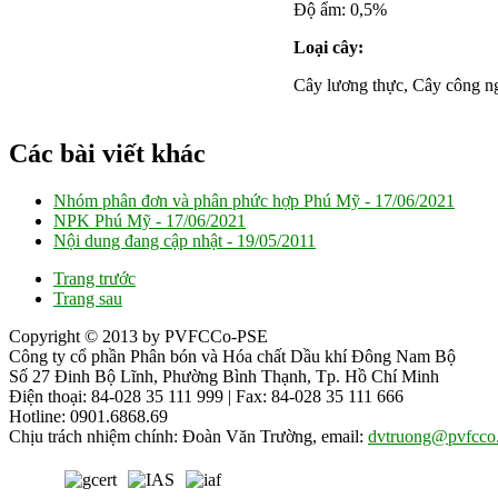
Độ ẩm: 0,5%
Loại cây:
Cây lương thực, Cây công ng
Các bài viết khác
Nhóm phân đơn và phân phức hợp Phú Mỹ -
17/06/2021
NPK Phú Mỹ -
17/06/2021
Nội dung đang cập nhật -
19/05/2011
Trang trước
Trang sau
Copyright © 2013 by PVFCCo-PSE
Công ty cổ phần Phân bón và Hóa chất Dầu khí Đông Nam Bộ
Số 27 Đinh Bộ Lĩnh, Phường Bình Thạnh, Tp. Hồ Chí Minh
Điện thoại: 84-028 35 111 999 | Fax: 84-028 35 111 666
Hotline: 0901.6868.69
Chịu trách nhiệm chính: Đoàn Văn Trường, email:
dvtruong@pvfcco