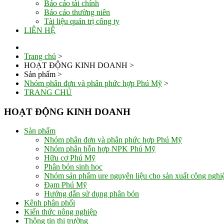
Báo cáo tài chính
Báo cáo thường niên
Tài liệu quản trị công ty
LIÊN HỆ
Trang chủ
>
HOẠT ĐỘNG KINH DOANH
>
Sản phẩm
>
Nhóm phân đơn và phân phức hợp Phú Mỹ
>
TRANG CHỦ
HOẠT ĐỘNG KINH DOANH
Sản phẩm
Nhóm phân đơn và phân phức hợp Phú Mỹ
Nhóm phân hỗn hợp NPK Phú Mỹ
Hữu cơ Phú Mỹ
Phân bón sinh học
Nhóm sản phẩm ure nguyên liệu cho sản xuất công nghi
Đạm Phú Mỹ
Hướng dẫn sử dụng phân bón
Kênh phân phối
Kiến thức nông nghiệp
Thông tin thị trường