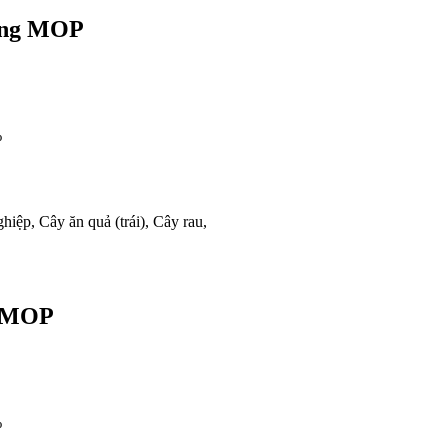
ng MOP
%
iệp, Cây ăn quả (trái), Cây rau,
 MOP
%