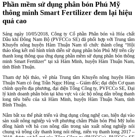
Phần mềm sử dụng phân bón Phú Mỹ
thông minh Smart Fertilizer đem lại hiệu
quả cao
Sáng ngày 10/05/2018, Công ty Cổ phần Phân bón và Hóa chất
Dầu khí Đông Nam Bộ (PVFCCo SE) đã phối hợp với Trung tâm
Khuyến nông huyện Hàm Thuận Nam tổ chức thành công “Hội
thảo tổng kết mô hình trình diễn sử dụng phân bón Phú Mỹ trên cây
thanh long thông qua ứng dụng phần mềm sử dụng phân bón thông
minh Smart Fertilizer” tại xã Hàm Minh, huyện Hàm Thuận Nam,
tỉnh Bình Thuận.
Tham dự hội thảo, về phía Trung tâm Khuyến nông huyện Hàm
Thuận Nam có ông Trần Ngọc Hùng – Giám đốc; đại diện Cơ quan
chính quyền địa phương, đại diện Tổng Công ty, PVFCCo SE, Đại
lý kinh doanh phân bón tại khu vực và các hộ nông dân trồng thanh
long tiêu biểu của xã Hàm Minh, huyện Hàm Thuận Nam, tỉnh
Bình Thuận.
Nắm bắt xu thế phát triển và ứng dụng công nghệ cao, hiện đại vào
sản xuất nông nghiệp và với phương châm Phân bón Phú Mỹ luôn
đồng hành với bà con nông dân trong sản xuất nông nghiệp nói
chung và trồng cây thanh long nói riêng, niên vụ thanh long 2017 –