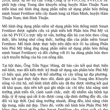
2018, được sự hỗ trợ của Tông Công ty (PVFCCo), PVFCCo SE
phối hợp cùng Trung tâm khuyến nông huyện Hàm Thuận Nam
triển khai mô hình ứng dụng phần mềm sử dụng phân bón thông
minh Smart Fertilizer trên cây thanh long xã Hàm Minh, huyện Hàm
Thuận Nam, tỉnh Bình Thuận.
Mô hình ứng dụng phần mềm sử dụng phân bón thông minh Smart
Fertilizer được nghiên cứu và phát triển bởi Phân bón Phú Mỹ và
cán bộ PVFCCo trực tiếp tư vấn, hướng dẫn bà con bón theo công
thức, liều lượng như công thức, hướng dẫn của phần mềm Smart
Fertilizer. Mô hình được thực hiện trên diện tích 01 ha (dùng Phân
bón Phú Mỹ bằng ứng dụng phần mềm sử dụng phân bón thông
minh Smart Fertilizer) và đối chứng với 01 ha dùng phân bón theo
cách truyền thống của bà con nông dân.
Tại hội thảo, Ông Trần Ngọc Hùng, đã báo cáo kết quả thực hiện
mô hình, trao đổi kiến thức kỹ thuật sử dụng sản phẩm bón Phú Mỹ
có hiệu quả, phù hợp với thổ nhưỡng và cây trồng tại địa phương.
Theo kết quả thực hiện theo dõi, đánh giá của Trung tâm Khuyến
nông và chủ hộ, mô hình trình diễn này đã thu được những kết quả
rất khả quan, dựa trên kết quả ghi nhận các chỉ tiêu: khả năng sinh
trưởng phát triển tốt, cành xanh chắc, mức độ nhiễm sâu bệnh hại
thấp, tỷ lệ rụng quả rất ít do được cung cấp dinh dưỡng đầy đủ, cân
đối và kịp thời. Quả tăng trưởng nhanh, đồng đều, khả năng chín
tập trung, mẫu mã đẹp. Theo đó, vườn mô hình bón Phân Phú Mỹ
bằng ứng dụng phần mềm Smart Fertilizer cho năng suất và thu