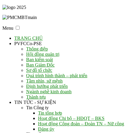
Menu
TRANG CHỦ
PVFCCo-PSE
Thông điệp
Hội đồng quản trị
Ban kiểm soát
Ban Giám Đốc
Sơ đồ tổ chức
Quá trình hình thành – phát triển
Tầm nhìn, sứ mệnh
Định hướng phát triển
Ngành nghề kinh doanh
Thành tựu
TIN TỨC - SỰ KIỆN
Tin Công ty
Tin tổng hợp
Hoạt động Chi bộ – HĐQT – BKS
Hoạt động Công đoàn – Đoàn TN – Nữ công
Đảng ủy