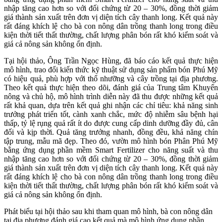
nhập tăng cao hơn so với đối chứng từ 20 – 30%, đồng thời giảm
giá thành sản xuất trên đơn vị diện tích cây thanh long. Kết quả này
rất đáng khích lệ cho bà con nông dân trồng thanh long trong điều
kiện thời tiết thất thường, chất lượng phân bón rất khó kiểm soát và
giá cả nông sản không ổn định.
Tại hội thảo, Ông Trần Ngọc Hùng, đã báo cáo kết quả thực hiện
mô hình, trao đổi kiến thức kỹ thuật sử dụng sản phẩm bón Phú Mỹ
có hiệu quả, phù hợp với thổ nhưỡng và cây trồng tại địa phương.
Theo kết quả thực hiện theo dõi, đánh giá của Trung tâm Khuyến
nông và chủ hộ, mô hình trình diễn này đã thu được những kết quả
rất khả quan, dựa trên kết quả ghi nhận các chỉ tiêu: khả năng sinh
trưởng phát triển tốt, cành xanh chắc, mức độ nhiễm sâu bệnh hại
thấp, tỷ lệ rụng quả rất ít do được cung cấp dinh dưỡng đầy đủ, cân
đối và kịp thời. Quả tăng trưởng nhanh, đồng đều, khả năng chín
tập trung, mẫu mã đẹp. Theo đó, vườn mô hình bón Phân Phú Mỹ
bằng ứng dụng phần mềm Smart Fertilizer cho năng suất và thu
nhập tăng cao hơn so với đối chứng từ 20 – 30%, đồng thời giảm
giá thành sản xuất trên đơn vị diện tích cây thanh long. Kết quả này
rất đáng khích lệ cho bà con nông dân trồng thanh long trong điều
kiện thời tiết thất thường, chất lượng phân bón rất khó kiểm soát và
giá cả nông sản không ổn định.
Phát biểu tại hội thảo sau khi tham quan mô hình, bà con nông dân
tại địa phương đánh giá cao kết quả mà mô hình ứng dụng phần