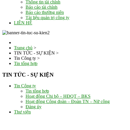
Thông tin tài chính
Báo cáo tài chính
Báo cáo thường niên
Tài liệu quản trị công ty
LIÊN HỆ
Trang chủ
>
TIN TỨC - SỰ KIỆN
>
Tin Công ty
>
Tin tổng hợp
TIN TỨC - SỰ KIỆN
Tin Công ty
Tin tổng hợp
Hoạt động Chi bộ – HĐQT – BKS
Hoạt động Công đoàn – Đoàn TN – Nữ công
Đảng ủy
Thư viện