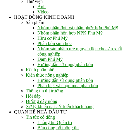
Thư viện
Ảnh
Video
HOẠT ĐỘNG KINH DOANH
Sản phẩm
Nhóm phân đơn và phân phức hợp Phú Mỹ
Nhóm phân hỗn hợp NPK Phú Mỹ
Hữu cơ Phú Mỹ
Phân bón sinh học
Nhóm sản phẩm ure nguyên liệu cho sản xuất
công nghiệp
Đạm Phú Mỹ
Hướng dẫn sử dụng phân bón
Kênh phân phối
Kiến thức nông nghiệp
Hướng dẫn sử dụng phân bón
Phân biệt và chọn mua phân bón
Thông tin thị trường
Hỏi đáp
Đường dây nóng
Xử lý khiếu nại - Ý kiến khách hàng
QUAN HỆ NHÀ ĐẦU TƯ
Tin tức cổ đông
Thông tin Quản trị
Bản công bố thông tin