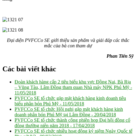
Đại diện PVFCCo SE giới thiệu sản phẩm và giải đáp các thắc
mắc của bà con tham dự
Phan Tiến Sỹ
Các bài viết khác
Đoàn khách hàng cấp 2 tiêu biểu khu vực Đồng Nai, Bà Rịa
– Vũng Tàu, Lâm Đồng tham quan Nhà máy NPK Phú Mỹ -
11/05/2018
PVFCCo SE tổ chức gặp mặt khách hàng kinh doanh tiêu
biểu phân bón Phú Mỹ -
11/05/2018
PVFCCo SE tổ chức Hội nghị gặp mặt khách hàng kinh
doanh phân bón Phú Mỹ tại Lâm Đồng -
20/04/2018
PVFCCo SE tổ chức thành công phiên họp Đại hội đồng cổ
đông thường niên năm 2018 -
17/04/2018
PVFCCo SE tổ chức nhiều hoạt động kỷ niệm Ngày Quốc tế