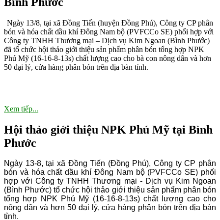
Bình Phước
F
F
Ngày 13/8, tại xã Đồng Tiến (huyện Đồng Phú), Công ty CP phân
bón và hóa chất dầu khí Đông Nam bộ (PVFCCo SE) phối hợp với
Công ty TNHH Thương mại – Dịch vụ Kim Ngoan (Bình Phước)
đã tổ chức hội thảo giới thiệu sản phẩm phân bón tổng hợp NPK
Phú Mỹ (16-16-8-13s) chất lượng cao cho bà con nông dân và hơn
50 đại lý, cửa hàng phân bón trên địa bàn tỉnh.
Xem tiếp...
Hội thảo giới thiệu NPK Phú Mỹ tại Bình
P
Phước
F
F
Ngày 13-8, tại xã Đồng Tiến (Đồng Phú), Công ty CP phân
bón và hóa chất dầu khí Đông Nam bộ (PVFCCo SE) phối
hợp với Công ty TNHH Thương mại - Dịch vụ Kim Ngoan
(Bình Phước) tổ chức hội thảo giới thiệu sản phẩm phân bón
tổng hợp NPK Phú Mỹ (16-16-8-13s) chất lượng cao cho
nông dân và hơn 50 đại lý, cửa hàng phân bón trên địa bàn
tỉnh.