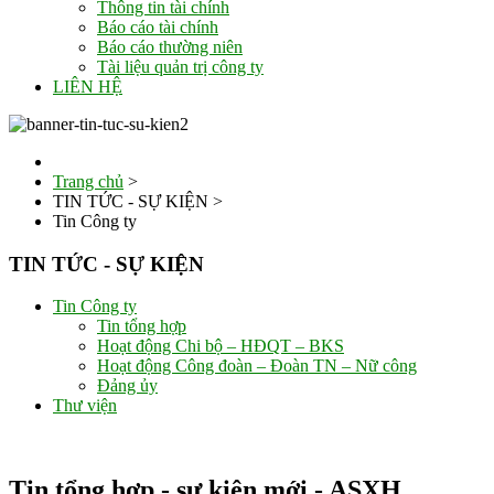
Thông tin tài chính
Báo cáo tài chính
Báo cáo thường niên
Tài liệu quản trị công ty
LIÊN HỆ
Trang chủ
>
TIN TỨC - SỰ KIỆN
>
Tin Công ty
TIN TỨC - SỰ KIỆN
Tin Công ty
Tin tổng hợp
Hoạt động Chi bộ – HĐQT – BKS
Hoạt động Công đoàn – Đoàn TN – Nữ công
Đảng ủy
Thư viện
Tin tổng hợp - sự kiện mới - ASXH