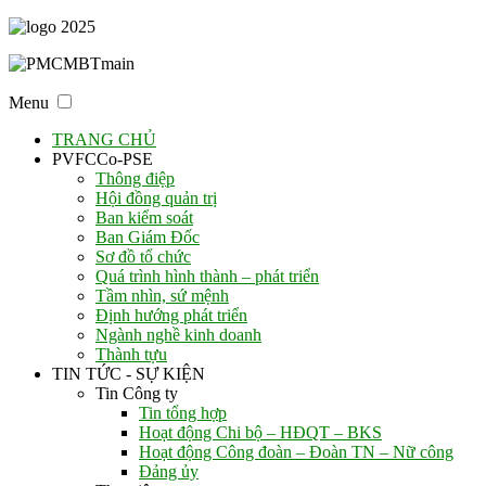
Menu
TRANG CHỦ
PVFCCo-PSE
Thông điệp
Hội đồng quản trị
Ban kiểm soát
Ban Giám Đốc
Sơ đồ tổ chức
Quá trình hình thành – phát triển
Tầm nhìn, sứ mệnh
Định hướng phát triển
Ngành nghề kinh doanh
Thành tựu
TIN TỨC - SỰ KIỆN
Tin Công ty
Tin tổng hợp
Hoạt động Chi bộ – HĐQT – BKS
Hoạt động Công đoàn – Đoàn TN – Nữ công
Đảng ủy