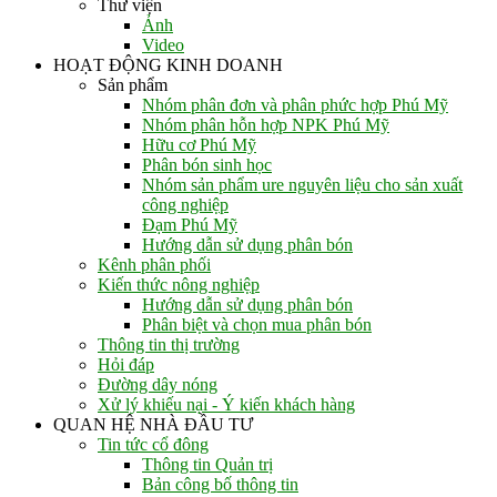
Thư viện
Ảnh
Video
HOẠT ĐỘNG KINH DOANH
Sản phẩm
Nhóm phân đơn và phân phức hợp Phú Mỹ
Nhóm phân hỗn hợp NPK Phú Mỹ
Hữu cơ Phú Mỹ
Phân bón sinh học
Nhóm sản phẩm ure nguyên liệu cho sản xuất
công nghiệp
Đạm Phú Mỹ
Hướng dẫn sử dụng phân bón
Kênh phân phối
Kiến thức nông nghiệp
Hướng dẫn sử dụng phân bón
Phân biệt và chọn mua phân bón
Thông tin thị trường
Hỏi đáp
Đường dây nóng
Xử lý khiếu nại - Ý kiến khách hàng
QUAN HỆ NHÀ ĐẦU TƯ
Tin tức cổ đông
Thông tin Quản trị
Bản công bố thông tin