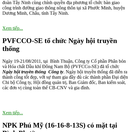
đoàn Tây Ninh cùng chính quyền địa phương tổ chức bàn giao
công trình đường giao thông nông thôn tại xã Phước Minh, huyện
Dương Minh, Châu, tỉnh Tây Ninh.
Xem tiếp...
PVFCCO-SE tổ chức Ngày hội truyền
P
thống
F
F
Ngày 19-21/08/2011, tại Bình Thuận, Công ty Cổ phần Phân bón
và Hóa chất Dầu khí Đông Nam Bộ (PVFCCo-SE) đã tổ chức
Ngày hội truyền thống Công ty
. Ngày hội truyền thống đã diễn ra
thành công tốt đẹp, với sự tham gia đầy đủ các thành phần Đại diện
Chi bộ Công ty, Hội đồng quản trị, Ban Giám đốc, Ban kiểm soát,
các đơn vị cùng toàn thể CB-CNV và gia đình.
Xem tiếp...
NPK Phú Mỹ (16-16-8-13S) có mặt tại
P