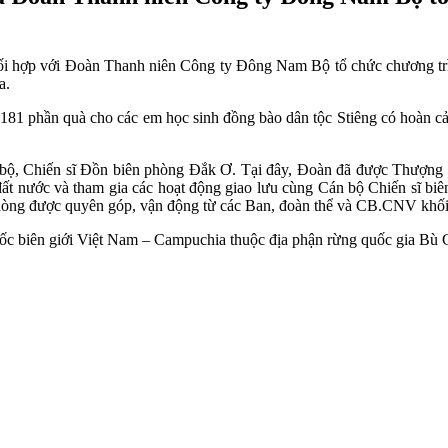
i hợp với Đoàn Thanh niên Công ty Đông Nam Bộ tổ chức chương trì
a.
 181 phần quà cho các em học sinh đồng bào dân tộc Stiêng có hoàn c
bộ, Chiến sĩ Đồn biên phòng Đắk Ơ. Tại đây, Đoàn đã được Thượng 
đất nước và tham gia các hoạt động giao lưu cùng Cán bộ Chiến sĩ biê
ên phòng được quyên góp, vận động từ các Ban, đoàn thể và CB.CNV 
ốc biên giới Việt Nam – Campuchia thuộc địa phận rừng quốc gia Bù 