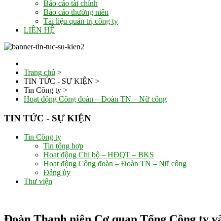
Báo cáo tài chính
Báo cáo thường niên
Tài liệu quản trị công ty
LIÊN HỆ
Trang chủ
>
TIN TỨC - SỰ KIỆN
>
Tin Công ty
>
Hoạt động Công đoàn – Đoàn TN – Nữ công
TIN TỨC - SỰ KIỆN
Tin Công ty
Tin tổng hợp
Hoạt động Chi bộ – HĐQT – BKS
Hoạt động Công đoàn – Đoàn TN – Nữ công
Đảng ủy
Thư viện
Đoàn Thanh niên Cơ quan Tổng Công ty và