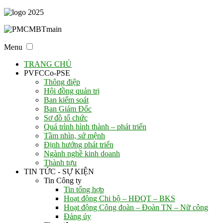
Menu
TRANG CHỦ
PVFCCo-PSE
Thông điệp
Hội đồng quản trị
Ban kiểm soát
Ban Giám Đốc
Sơ đồ tổ chức
Quá trình hình thành – phát triển
Tầm nhìn, sứ mệnh
Định hướng phát triển
Ngành nghề kinh doanh
Thành tựu
TIN TỨC - SỰ KIỆN
Tin Công ty
Tin tổng hợp
Hoạt động Chi bộ – HĐQT – BKS
Hoạt động Công đoàn – Đoàn TN – Nữ công
Đảng ủy