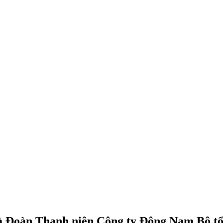
 Đoàn Thanh niên Công ty Đông Nam Bộ tổ 