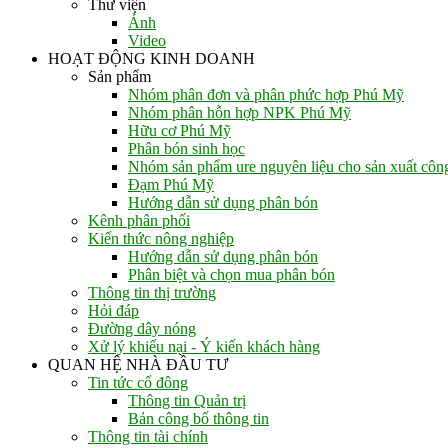
Thư viện
Ảnh
Video
HOẠT ĐỘNG KINH DOANH
Sản phẩm
Nhóm phân đơn và phân phức hợp Phú Mỹ
Nhóm phân hỗn hợp NPK Phú Mỹ
Hữu cơ Phú Mỹ
Phân bón sinh học
Nhóm sản phẩm ure nguyên liệu cho sản xuất côn
Đạm Phú Mỹ
Hướng dẫn sử dụng phân bón
Kênh phân phối
Kiến thức nông nghiệp
Hướng dẫn sử dụng phân bón
Phân biệt và chọn mua phân bón
Thông tin thị trường
Hỏi đáp
Đường dây nóng
Xử lý khiếu nại - Ý kiến khách hàng
QUAN HỆ NHÀ ĐẦU TƯ
Tin tức cổ đông
Thông tin Quản trị
Bản công bố thông tin
Thông tin tài chính