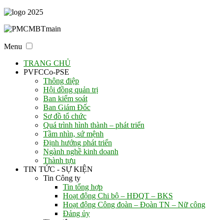
Menu
TRANG CHỦ
PVFCCo-PSE
Thông điệp
Hội đồng quản trị
Ban kiểm soát
Ban Giám Đốc
Sơ đồ tổ chức
Quá trình hình thành – phát triển
Tầm nhìn, sứ mệnh
Định hướng phát triển
Ngành nghề kinh doanh
Thành tựu
TIN TỨC - SỰ KIỆN
Tin Công ty
Tin tổng hợp
Hoạt động Chi bộ – HĐQT – BKS
Hoạt động Công đoàn – Đoàn TN – Nữ công
Đảng ủy