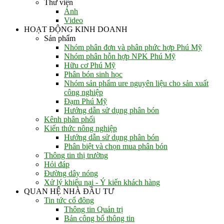
Thư viện
Ảnh
Video
HOẠT ĐỘNG KINH DOANH
Sản phẩm
Nhóm phân đơn và phân phức hợp Phú Mỹ
Nhóm phân hỗn hợp NPK Phú Mỹ
Hữu cơ Phú Mỹ
Phân bón sinh học
Nhóm sản phẩm ure nguyên liệu cho sản xuất
công nghiệp
Đạm Phú Mỹ
Hướng dẫn sử dụng phân bón
Kênh phân phối
Kiến thức nông nghiệp
Hướng dẫn sử dụng phân bón
Phân biệt và chọn mua phân bón
Thông tin thị trường
Hỏi đáp
Đường dây nóng
Xử lý khiếu nại - Ý kiến khách hàng
QUAN HỆ NHÀ ĐẦU TƯ
Tin tức cổ đông
Thông tin Quản trị
Bản công bố thông tin