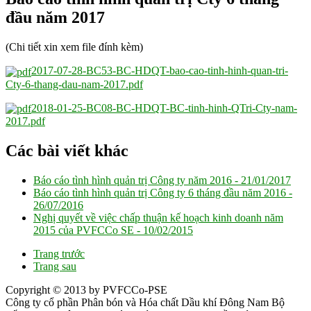
đầu năm 2017
(Chi tiết xin xem file đính kèm)
2017-07-28-BC53-BC-HDQT-bao-cao-tinh-hinh-quan-tri-
Cty-6-thang-dau-nam-2017.pdf
2018-01-25-BC08-BC-HDQT-BC-tinh-hinh-QTri-Cty-nam-
2017.pdf
Các bài viết khác
Báo cáo tình hình quản trị Công ty năm 2016 -
21/01/2017
Báo cáo tình hình quản trị Công ty 6 tháng đầu năm 2016 -
26/07/2016
Nghị quyết về việc chấp thuận kế hoạch kinh doanh năm
2015 của PVFCCo SE -
10/02/2015
Trang trước
Trang sau
Copyright © 2013 by PVFCCo-PSE
Công ty cổ phần Phân bón và Hóa chất Dầu khí Đông Nam Bộ