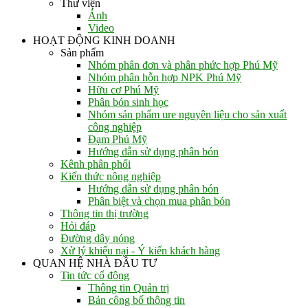
Thư viện
Ảnh
Video
HOẠT ĐỘNG KINH DOANH
Sản phẩm
Nhóm phân đơn và phân phức hợp Phú Mỹ
Nhóm phân hỗn hợp NPK Phú Mỹ
Hữu cơ Phú Mỹ
Phân bón sinh học
Nhóm sản phẩm ure nguyên liệu cho sản xuất
công nghiệp
Đạm Phú Mỹ
Hướng dẫn sử dụng phân bón
Kênh phân phối
Kiến thức nông nghiệp
Hướng dẫn sử dụng phân bón
Phân biệt và chọn mua phân bón
Thông tin thị trường
Hỏi đáp
Đường dây nóng
Xử lý khiếu nại - Ý kiến khách hàng
QUAN HỆ NHÀ ĐẦU TƯ
Tin tức cổ đông
Thông tin Quản trị
Bản công bố thông tin