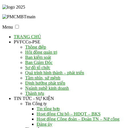
Menu
TRANG CHỦ
PVFCCo-PSE
Thông điệp
Hội đồng quản trị
Ban kiểm soát
Ban Giám Đốc
Sơ đồ tổ chức
Quá trình hình thành – phát triển
Tầm nhìn, sứ mệnh
Định hướng phát triển
Ngành nghề kinh doanh
Thành tựu
TIN TỨC - SỰ KIỆN
Tin Công ty
Tin tổng hợp
Hoạt động Chi bộ – HĐQT – BKS
Hoạt động Công đoàn – Đoàn TN – Nữ công
Đảng ủy