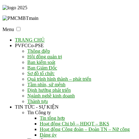
Menu
TRANG CHỦ
PVFCCo-PSE
Thông điệp
Hội đồng quản trị
Ban kiểm soát
Ban Giám Đốc
Sơ đồ tổ chức
Quá trình hình thành – phát triển
Tầm nhìn, sứ mệnh
Định hướng phát triển
Ngành nghề kinh doanh
Thành tựu
TIN TỨC - SỰ KIỆN
Tin Công ty
Tin tổng hợp
Hoạt động Chi bộ – HĐQT – BKS
Hoạt động Công đoàn – Đoàn TN – Nữ công
Đảng ủy