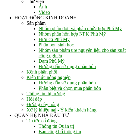
Thư viện
Ảnh
Video
HOẠT ĐỘNG KINH DOANH
Sản phẩm
Nhóm phân đơn và phân phức hợp Phú Mỹ
Nhóm phân hỗn hợp NPK Phú Mỹ
Hữu cơ Phú Mỹ
Phân bón sinh học
Nhóm sản phẩm ure nguyên liệu cho sản xuất
công nghiệp
Đạm Phú Mỹ
Hướng dẫn sử dụng phân bón
Kênh phân phối
Kiến thức nông nghiệp
Hướng dẫn sử dụng phân bón
Phân biệt và chọn mua phân bón
Thông tin thị trường
Hỏi đáp
Đường dây nóng
Xử lý khiếu nại - Ý kiến khách hàng
QUAN HỆ NHÀ ĐẦU TƯ
Tin tức cổ đông
Thông tin Quản trị
Bản công bố thông tin