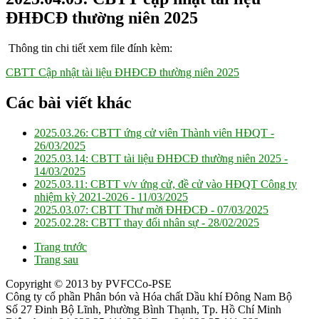
ĐHĐCĐ thường niên 2025
Thông tin chi tiết xem file đính kèm:
CBTT Cập nhật tài liệu ĐHĐCĐ thường niên 2025
Các bài viết khác
2025.03.26: CBTT ứng cử viên Thành viên HĐQT -
26/03/2025
2025.03.14: CBTT tài liệu ĐHĐCĐ thường niên 2025 -
14/03/2025
2025.03.11: CBTT v/v ứng cử, đề cử vào HĐQT Công ty
nhiệm kỳ 2021-2026 -
11/03/2025
2025.03.07: CBTT Thư mời ĐHĐCĐ -
07/03/2025
2025.02.28: CBTT thay đổi nhân sự -
28/02/2025
Trang trước
Trang sau
Copyright © 2013 by PVFCCo-PSE
Công ty cổ phần Phân bón và Hóa chất Dầu khí Đông Nam Bộ
Số 27 Đinh Bộ Lĩnh, Phường Bình Thạnh, Tp. Hồ Chí Minh