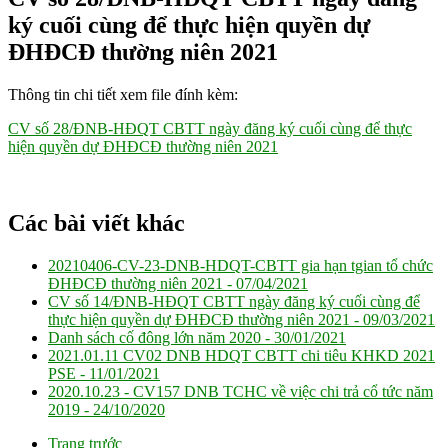
ký cuối cùng để thực hiện quyền dự
ĐHĐCĐ thường niên 2021
Thông tin chi tiết xem file đính kèm:
CV số 28/ĐNB-HĐQT CBTT ngày đăng ký cuối cùng để thực
hiện quyền dự ĐHĐCĐ thường niên 2021
Các bài viết khác
20210406-CV-23-DNB-HDQT-CBTT gia hạn tgian tổ chức
ĐHĐCĐ thường niên 2021 -
07/04/2021
CV số 14/ĐNB-HĐQT CBTT ngày đăng ký cuối cùng để
thực hiện quyền dự ĐHĐCĐ thường niên 2021 -
09/03/2021
Danh sách cố đông lớn năm 2020 -
30/01/2021
2021.01.11 CV02 DNB HDQT CBTT chi tiêu KHKD 2021
PSE -
11/01/2021
2020.10.23 - CV157 DNB TCHC về việc chi trả cổ tức năm
2019 -
24/10/2020
Trang trước