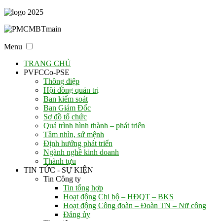
Menu
TRANG CHỦ
PVFCCo-PSE
Thông điệp
Hội đồng quản trị
Ban kiểm soát
Ban Giám Đốc
Sơ đồ tổ chức
Quá trình hình thành – phát triển
Tầm nhìn, sứ mệnh
Định hướng phát triển
Ngành nghề kinh doanh
Thành tựu
TIN TỨC - SỰ KIỆN
Tin Công ty
Tin tổng hợp
Hoạt động Chi bộ – HĐQT – BKS
Hoạt động Công đoàn – Đoàn TN – Nữ công
Đảng ủy