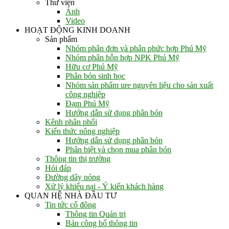
Thư viện
Ảnh
Video
HOẠT ĐỘNG KINH DOANH
Sản phẩm
Nhóm phân đơn và phân phức hợp Phú Mỹ
Nhóm phân hỗn hợp NPK Phú Mỹ
Hữu cơ Phú Mỹ
Phân bón sinh học
Nhóm sản phẩm ure nguyên liệu cho sản xuất
công nghiệp
Đạm Phú Mỹ
Hướng dẫn sử dụng phân bón
Kênh phân phối
Kiến thức nông nghiệp
Hướng dẫn sử dụng phân bón
Phân biệt và chọn mua phân bón
Thông tin thị trường
Hỏi đáp
Đường dây nóng
Xử lý khiếu nại - Ý kiến khách hàng
QUAN HỆ NHÀ ĐẦU TƯ
Tin tức cổ đông
Thông tin Quản trị
Bản công bố thông tin