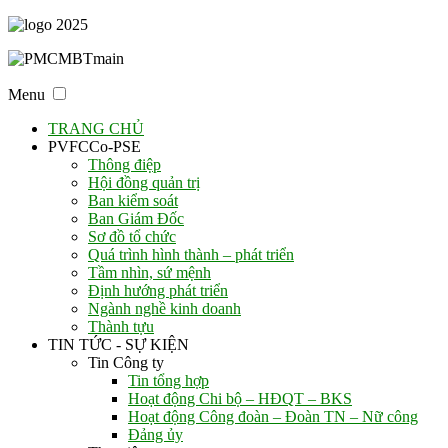
Menu
TRANG CHỦ
PVFCCo-PSE
Thông điệp
Hội đồng quản trị
Ban kiểm soát
Ban Giám Đốc
Sơ đồ tổ chức
Quá trình hình thành – phát triển
Tầm nhìn, sứ mệnh
Định hướng phát triển
Ngành nghề kinh doanh
Thành tựu
TIN TỨC - SỰ KIỆN
Tin Công ty
Tin tổng hợp
Hoạt động Chi bộ – HĐQT – BKS
Hoạt động Công đoàn – Đoàn TN – Nữ công
Đảng ủy