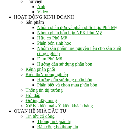
Thư viện
Ảnh
Video
HOẠT ĐỘNG KINH DOANH
Sản phẩm
Nhóm phân đơn và phân phức hợp Phú Mỹ
Nhóm phân hỗn hợp NPK Phú Mỹ
Hữu cơ Phú Mỹ
Phân bón sinh học
Nhóm sản phẩm ure nguyên liệu cho sản xuất
công nghiệp
Đạm Phú Mỹ
Hướng dẫn sử dụng phân bón
Kênh phân phối
Kiến thức nông nghiệp
Hướng dẫn sử dụng phân bón
Phân biệt và chọn mua phân bón
Thông tin thị trường
Hỏi đáp
Đường dây nóng
Xử lý khiếu nại - Ý kiến khách hàng
QUAN HỆ NHÀ ĐẦU TƯ
Tin tức cổ đông
Thông tin Quản trị
Bản công bố thông tin