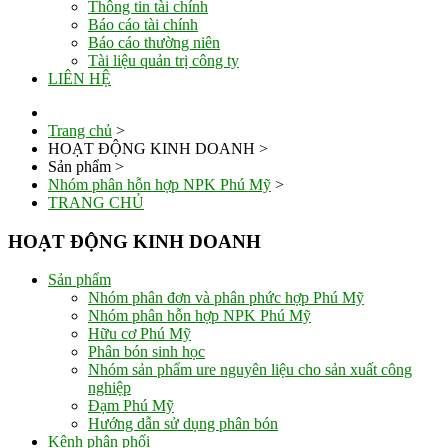
Thông tin tài chính
Báo cáo tài chính
Báo cáo thường niên
Tài liệu quản trị công ty
LIÊN HỆ
Trang chủ
>
HOẠT ĐỘNG KINH DOANH
>
Sản phẩm
>
Nhóm phân hỗn hợp NPK Phú Mỹ
>
TRANG CHỦ
HOẠT ĐỘNG KINH DOANH
Sản phẩm
Nhóm phân đơn và phân phức hợp Phú Mỹ
Nhóm phân hỗn hợp NPK Phú Mỹ
Hữu cơ Phú Mỹ
Phân bón sinh học
Nhóm sản phẩm ure nguyên liệu cho sản xuất công
nghiệp
Đạm Phú Mỹ
Hướng dẫn sử dụng phân bón
Kênh phân phối