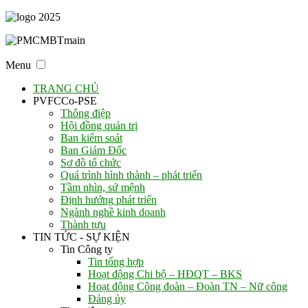
Menu
TRANG CHỦ
PVFCCo-PSE
Thông điệp
Hội đồng quản trị
Ban kiểm soát
Ban Giám Đốc
Sơ đồ tổ chức
Quá trình hình thành – phát triển
Tầm nhìn, sứ mệnh
Định hướng phát triển
Ngành nghề kinh doanh
Thành tựu
TIN TỨC - SỰ KIỆN
Tin Công ty
Tin tổng hợp
Hoạt động Chi bộ – HĐQT – BKS
Hoạt động Công đoàn – Đoàn TN – Nữ công
Đảng ủy