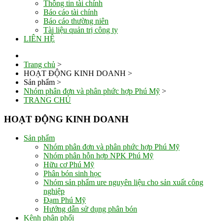
Thông tin tài chính
Báo cáo tài chính
Báo cáo thường niên
Tài liệu quản trị công ty
LIÊN HỆ
Trang chủ
>
HOẠT ĐỘNG KINH DOANH
>
Sản phẩm
>
Nhóm phân đơn và phân phức hợp Phú Mỹ
>
TRANG CHỦ
HOẠT ĐỘNG KINH DOANH
Sản phẩm
Nhóm phân đơn và phân phức hợp Phú Mỹ
Nhóm phân hỗn hợp NPK Phú Mỹ
Hữu cơ Phú Mỹ
Phân bón sinh học
Nhóm sản phẩm ure nguyên liệu cho sản xuất công
nghiệp
Đạm Phú Mỹ
Hướng dẫn sử dụng phân bón
Kênh phân phối