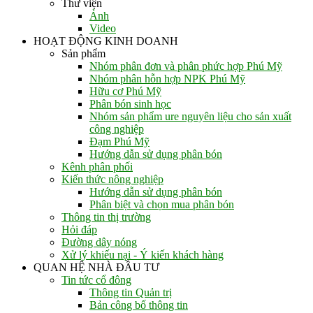
Thư viện
Ảnh
Video
HOẠT ĐỘNG KINH DOANH
Sản phẩm
Nhóm phân đơn và phân phức hợp Phú Mỹ
Nhóm phân hỗn hợp NPK Phú Mỹ
Hữu cơ Phú Mỹ
Phân bón sinh học
Nhóm sản phẩm ure nguyên liệu cho sản xuất
công nghiệp
Đạm Phú Mỹ
Hướng dẫn sử dụng phân bón
Kênh phân phối
Kiến thức nông nghiệp
Hướng dẫn sử dụng phân bón
Phân biệt và chọn mua phân bón
Thông tin thị trường
Hỏi đáp
Đường dây nóng
Xử lý khiếu nại - Ý kiến khách hàng
QUAN HỆ NHÀ ĐẦU TƯ
Tin tức cổ đông
Thông tin Quản trị
Bản công bố thông tin